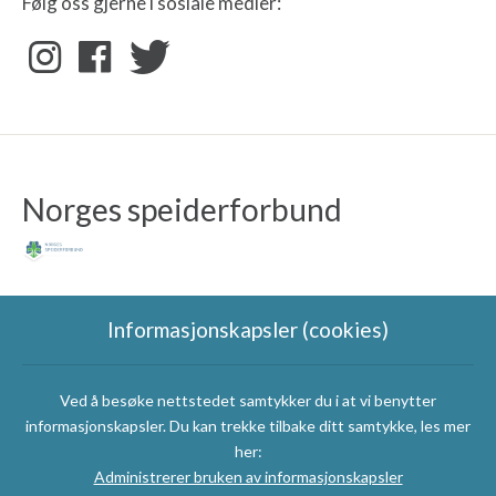
Følg oss gjerne i sosiale medier:
Norges speiderforbund
Informasjonskapsler (cookies)
Ved å besøke nettstedet samtykker du i at vi benytter
Speidergruppas
informasjonskapsler. Du kan trekke tilbake ditt samtykke, les mer
samarbeidspartnere
her:
Administrerer bruken av informasjonskapsler